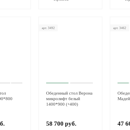
арт. 3492
арт. 3462
тол
Обеденный стол Верона
Обеде
00*800
микролифт белый
Мадей
1400*900 (+400)
б.
58 700 руб.
47 6