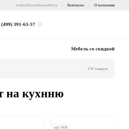
order@karolinamebel.ru
Контакты
О компании
 (499) 391-63-57
Мебель со скидкой
176 товаров
т на кухнню
арт. 3458