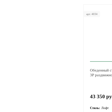
арт. 4034
Обеденный с
3Р раздвижн
43 350 ру
Стиль:
Лофт