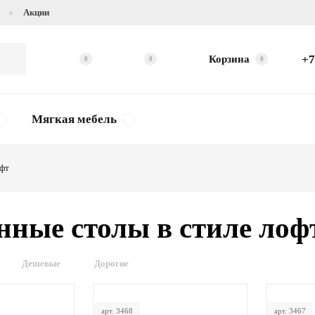
Акции
+7
Корзина
0
0
0
Мягкая мебель
фт
нные столы в стиле лоф
Дешевые
Дорогие
арт. 3468
арт. 3467