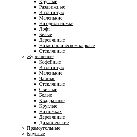
Круглые
Раздвижные
В гостиную
Маленькие
На одной ножке
Лофт
Белые
Деревянные
На металлическом каркасе
Стеклянные
Журнальные
Кофейные
В гостиную
Маленькие
Чайные
Стеклянные
Светлые
Белые
Квадратные
Круглые
На ножках
Деревянные
Дизайнерские
Прямоугольные
Круглые