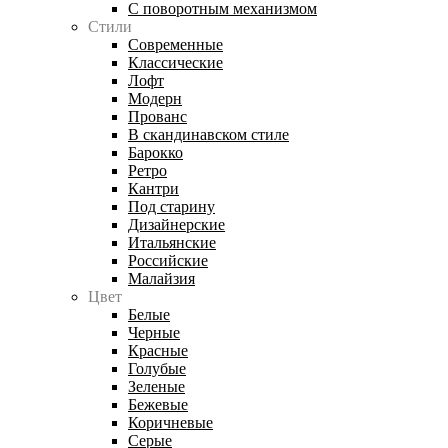
С поворотным механизмом
Стили
Современные
Классические
Лофт
Модерн
Прованс
В скандинавском стиле
Барокко
Ретро
Кантри
Под старину
Дизайнерские
Итальянские
Российские
Малайзия
Цвет
Белые
Черные
Красные
Голубые
Зеленые
Бежевые
Коричневые
Серые