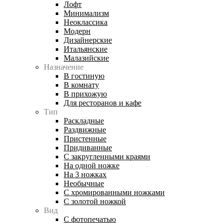
Лофт
Минимализм
Неоклассика
Модерн
Дизайнерские
Итальянские
Малазийские
Назначение
В гостиную
В комнату
В прихожую
Для ресторанов и кафе
Тип
Раскладные
Раздвижные
Пристенные
Придиванные
С закругленными краями
На одной ножке
На 3 ножках
Необычные
С хромированными ножками
С золотой ножкой
Вид
С фотопечатью