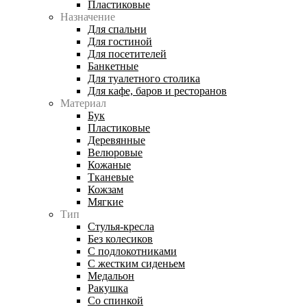
Пластиковые
Назначение
Для спальни
Для гостиной
Для посетителей
Банкетные
Для туалетного столика
Для кафе, баров и ресторанов
Материал
Бук
Пластиковые
Деревянные
Велюровые
Кожаные
Тканевые
Кожзам
Мягкие
Тип
Стулья-кресла
Без колесиков
С подлокотниками
С жестким сиденьем
Медальон
Ракушка
Со спинкой