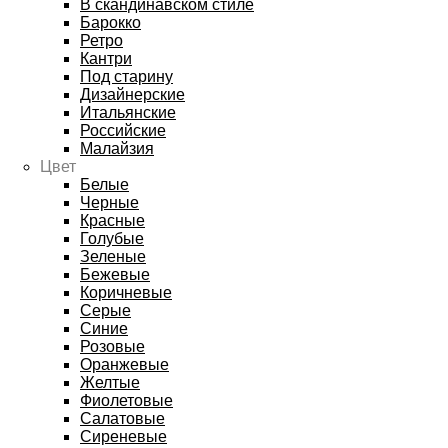
В скандинавском стиле
Барокко
Ретро
Кантри
Под старину
Дизайнерские
Итальянские
Российские
Малайзия
Цвет
Белые
Черные
Красные
Голубые
Зеленые
Бежевые
Коричневые
Серые
Синие
Розовые
Оранжевые
Желтые
Фиолетовые
Салатовые
Сиреневые