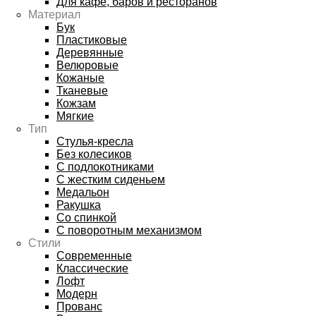
Для кафе, баров и ресторанов
Материал
Бук
Пластиковые
Деревянные
Велюровые
Кожаные
Тканевые
Кожзам
Мягкие
Тип
Стулья-кресла
Без колесиков
С подлокотниками
С жестким сиденьем
Медальон
Ракушка
Со спинкой
С поворотным механизмом
Стили
Современные
Классические
Лофт
Модерн
Прованс