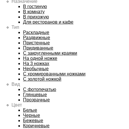
Назначение
В гостиную
В комнату
В прихожую
Для ресторанов и кафе
Тип
Раскладные
Раздвижные
Пристенные
Придиванные
С закругленными краями
На одной ножке
На 3 ножках
Необычные
С хромированными ножками
С золотой ножкой
Вид
С фотопечатью
Глянцевые
Прозрачные
Цвет
Белые
Черные
Бежевые
Коричневые