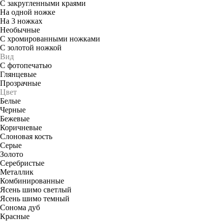
С закругленными краями
На одной ножке
На 3 ножках
Необычные
С хромированными ножками
С золотой ножкой
Вид
С фотопечатью
Глянцевые
Прозрачные
Цвет
Белые
Черные
Бежевые
Коричневые
Слоновая кость
Серые
Золото
Серебристые
Металлик
Комбинированные
Ясень шимо светлый
Ясень шимо темный
Сонома дуб
Красные