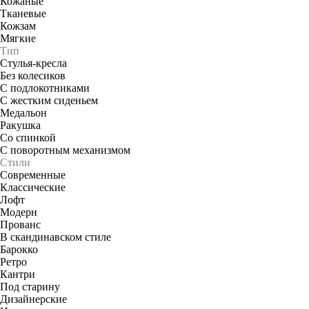
Кожаные
Тканевые
Кожзам
Мягкие
Тип
Стулья-кресла
Без колесиков
С подлокотниками
С жестким сиденьем
Медальон
Ракушка
Со спинкой
С поворотным механизмом
Стили
Современные
Классические
Лофт
Модерн
Прованс
В скандинавском стиле
Барокко
Ретро
Кантри
Под старину
Дизайнерские