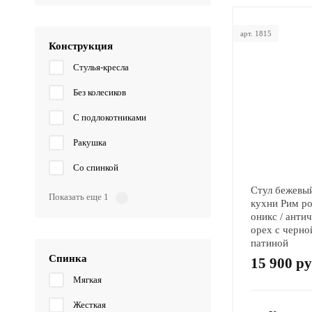
арт. 1815
Конструкция
Стулья-кресла
Без колесиков
С подлокотниками
Ракушка
Со спинкой
Стул бежевы
Показать еще 1
кухни Рим ро
оникс / анти
орех с черно
патиной
Спинка
15 900 ру
Мягкая
Жесткая