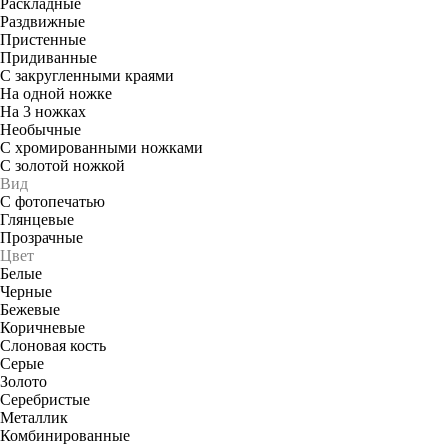
Раскладные
Раздвижные
Пристенные
Придиванные
С закругленными краями
На одной ножке
На 3 ножках
Необычные
С хромированными ножками
С золотой ножкой
Вид
С фотопечатью
Глянцевые
Прозрачные
Цвет
Белые
Черные
Бежевые
Коричневые
Слоновая кость
Серые
Золото
Серебристые
Металлик
Комбинированные