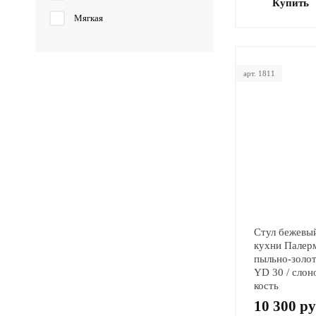
Купить
Мягкая
арт. 1811
Стул бежевы
кухни Палер
пыльно-золо
YD 30 / слон
кость
10 300 ру