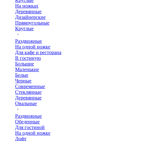
Круглые
На ножках
Деревянные
Дизайнерские
Прямоугольные
Круглые
Раздвижные
На одной ножке
Для кафе и ресторана
В гостиную
Большие
Маленькие
Белые
Черные
Современные
Стеклянные
Деревянные
Овальные
Раздвижные
Обеденные
Для гостиной
На одной ножке
Лофт