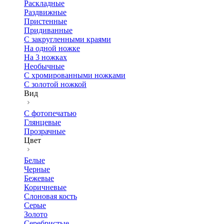
Раскладные
Раздвижные
Пристенные
Придиванные
С закругленными краями
На одной ножке
На 3 ножках
Необычные
С хромированными ножками
С золотой ножкой
Вид
С фотопечатью
Глянцевые
Прозрачные
Цвет
Белые
Черные
Бежевые
Коричневые
Слоновая кость
Серые
Золото
Серебристые