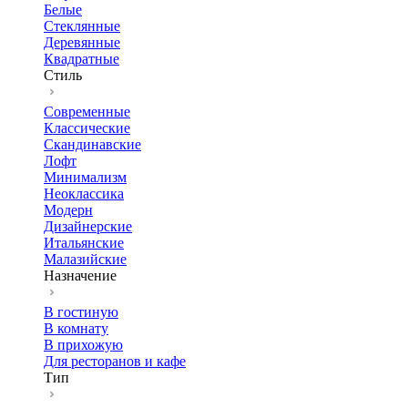
Белые
Стеклянные
Деревянные
Квадратные
Стиль
Современные
Классические
Скандинавские
Лофт
Минимализм
Неоклассика
Модерн
Дизайнерские
Итальянские
Малазийские
Назначение
В гостиную
В комнату
В прихожую
Для ресторанов и кафе
Тип