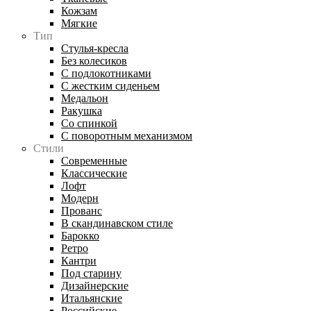
Кожзам
Мягкие
Тип
Стулья-кресла
Без колесиков
С подлокотниками
С жестким сиденьем
Медальон
Ракушка
Со спинкой
С поворотным механизмом
Стили
Современные
Классические
Лофт
Модерн
Прованс
В скандинавском стиле
Барокко
Ретро
Кантри
Под старину
Дизайнерские
Итальянские
Российские