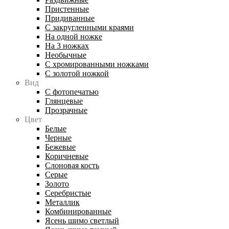
Пристенные
Придиванные
С закругленными краями
На одной ножке
На 3 ножках
Необычные
С хромированными ножками
С золотой ножкой
Вид
С фотопечатью
Глянцевые
Прозрачные
Цвет
Белые
Черные
Бежевые
Коричневые
Слоновая кость
Серые
Золото
Серебристые
Металлик
Комбинированные
Ясень шимо светлый