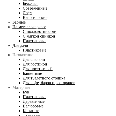
Бежевые
Современные
Лофт
Классические
Барные
На металлокаркасе
С подлокотниками
С мягкой спинкой
Пластиковые
Для дачи
Пластиковые
Назначение
Для спальни
Для гостиной
Для посетителей
Банкетные
Для туалетного столика
Для кафе, баров и ресторанов
Материал
Бук
Пластиковые
Деревянные
Велюровые
Кожаные
Тканевые