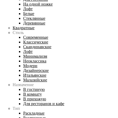
На одной ножке
Лофт
Белые
Стеклянные
Деревянные
Квадратные
Стиль
Современные
Классические
Скандинавские
Лофт
Минимализм
Неоклассика
Модерн
Дизайнерские
Итальянские
Малазийские
Назначение
В гостиную
В комнату
В прихожую
Для ресторанов и кафе
Тип
Раскладные
Раздвижные