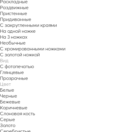
Раскладные
Раздвижные
Пристенные
Придиванные
С закругленными краями
На одной ножке
На 3 ножках
Необычные
С хромированными ножками
С золотой ножкой
Вид
С фотопечатью
Глянцевые
Прозрачные
Цвет
Белые
Черные
Бежевые
Коричневые
Слоновая кость
Серые
Золото
Серебристые