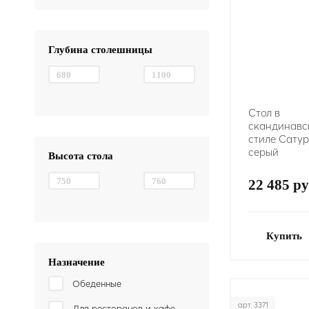
Глубина столешницы
Стол в
скандинавс
стиле Сатур
серый
Высота стола
22 485 ру
Купить
Назначение
Обеденные
арт. 3371
Для ресторанов и кафе