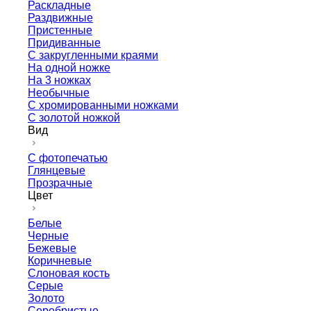
Раскладные
Раздвижные
Пристенные
Придиванные
С закругленными краями
На одной ножке
На 3 ножках
Необычные
С хромированными ножками
С золотой ножкой
Вид
С фотопечатью
Глянцевые
Прозрачные
Цвет
Белые
Черные
Бежевые
Коричневые
Слоновая кость
Серые
Золото
Серебристые