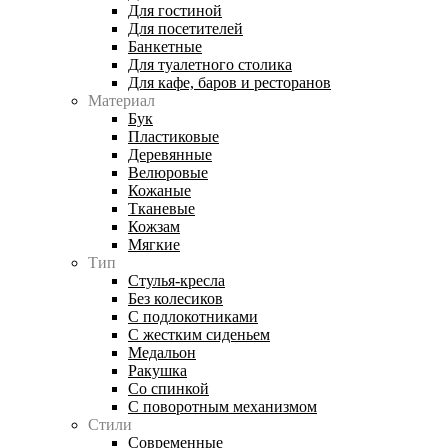
Для гостиной
Для посетителей
Банкетные
Для туалетного столика
Для кафе, баров и ресторанов
Материал
Бук
Пластиковые
Деревянные
Велюровые
Кожаные
Тканевые
Кожзам
Мягкие
Тип
Стулья-кресла
Без колесиков
С подлокотниками
С жестким сиденьем
Медальон
Ракушка
Со спинкой
С поворотным механизмом
Стили
Современные