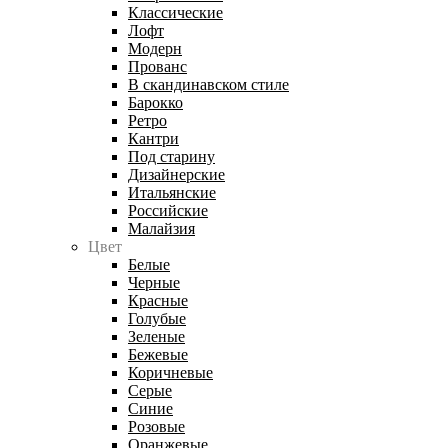
Классические
Лофт
Модерн
Прованс
В скандинавском стиле
Барокко
Ретро
Кантри
Под старину
Дизайнерские
Итальянские
Российские
Малайзия
Цвет
Белые
Черные
Красные
Голубые
Зеленые
Бежевые
Коричневые
Серые
Синие
Розовые
Оранжевые