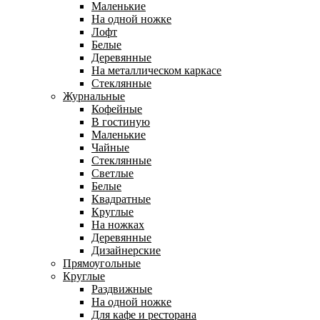
Маленькие
На одной ножке
Лофт
Белые
Деревянные
На металлическом каркасе
Стеклянные
Журнальные
Кофейные
В гостиную
Маленькие
Чайные
Стеклянные
Светлые
Белые
Квадратные
Круглые
На ножках
Деревянные
Дизайнерские
Прямоугольные
Круглые
Раздвижные
На одной ножке
Для кафе и ресторана