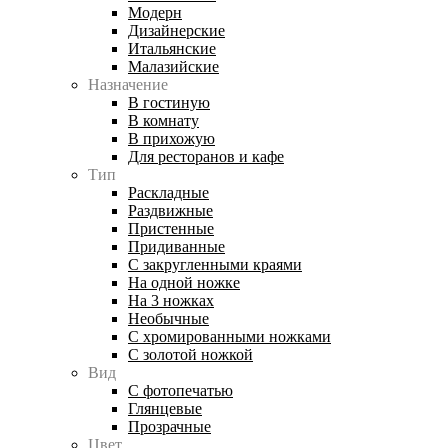
Модерн
Дизайнерские
Итальянские
Малазийские
Назначение
В гостиную
В комнату
В прихожую
Для ресторанов и кафе
Тип
Раскладные
Раздвижные
Пристенные
Придиванные
С закругленными краями
На одной ножке
На 3 ножках
Необычные
С хромированными ножками
С золотой ножкой
Вид
С фотопечатью
Глянцевые
Прозрачные
Цвет