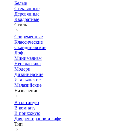
Белые
Стеклянные
Деревянные
Квадратные
Стиль
Современные
Классические
Скандинавские
Лофт
Минимализм
Неоклассика
Модерн
Дизайнерские
Итальянские
Малазийские
Назначение
В гостиную
В комнату
В прихожую
Для ресторанов и кафе
Тип