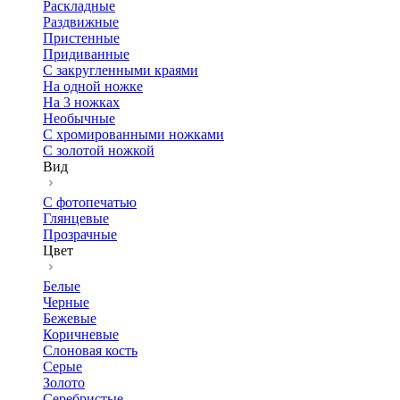
Раскладные
Раздвижные
Пристенные
Придиванные
С закругленными краями
На одной ножке
На 3 ножках
Необычные
С хромированными ножками
С золотой ножкой
Вид
С фотопечатью
Глянцевые
Прозрачные
Цвет
Белые
Черные
Бежевые
Коричневые
Слоновая кость
Серые
Золото
Серебристые