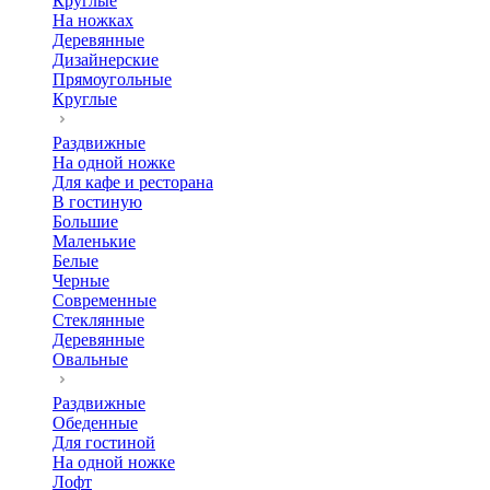
Круглые
На ножках
Деревянные
Дизайнерские
Прямоугольные
Круглые
Раздвижные
На одной ножке
Для кафе и ресторана
В гостиную
Большие
Маленькие
Белые
Черные
Современные
Стеклянные
Деревянные
Овальные
Раздвижные
Обеденные
Для гостиной
На одной ножке
Лофт