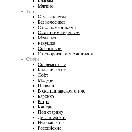
Кожзам
Мягкие
Тип
Стулья-кресла
Без колесиков
С подлокотниками
С жестким сиденьем
Медальон
Ракушка
Со спинкой
С поворотным механизмом
Стили
Современные
Классические
Лофт
Модерн
Прованс
В скандинавском стиле
Барокко
Ретро
Кантри
Под старину
Дизайнерские
Итальянские
Российские