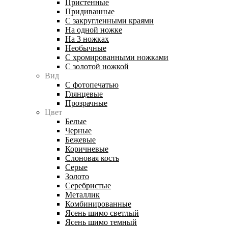
Пристенные
Придиванные
С закругленными краями
На одной ножке
На 3 ножках
Необычные
С хромированными ножками
С золотой ножкой
Вид
С фотопечатью
Глянцевые
Прозрачные
Цвет
Белые
Черные
Бежевые
Коричневые
Слоновая кость
Серые
Золото
Серебристые
Металлик
Комбинированные
Ясень шимо светлый
Ясень шимо темный