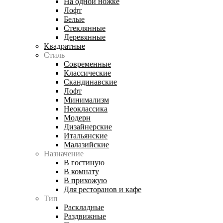
На одной ножке
Лофт
Белые
Стеклянные
Деревянные
Квадратные
Стиль
Современные
Классические
Скандинавские
Лофт
Минимализм
Неоклассика
Модерн
Дизайнерские
Итальянские
Малазийские
Назначение
В гостиную
В комнату
В прихожую
Для ресторанов и кафе
Тип
Раскладные
Раздвижные