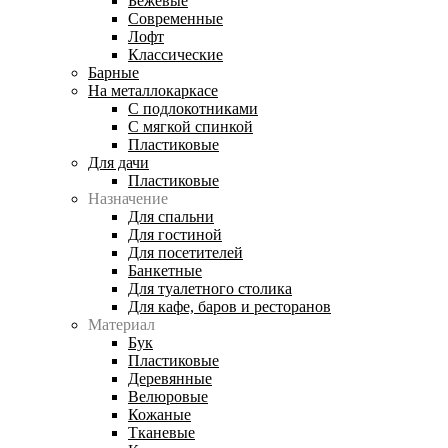
Бежевые
Современные
Лофт
Классические
Барные
На металлокаркасе
С подлокотниками
С мягкой спинкой
Пластиковые
Для дачи
Пластиковые
Назначение
Для спальни
Для гостиной
Для посетителей
Банкетные
Для туалетного столика
Для кафе, баров и ресторанов
Материал
Бук
Пластиковые
Деревянные
Велюровые
Кожаные
Тканевые