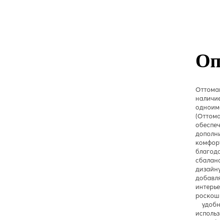
Оп
Отто
наличи
однои
(Оттома
обеспе
дополн
комфор
благод
сбалан
дизайн
доба
инте
роск
удобн
исполь