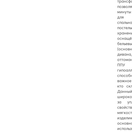
трансф
позвол
минуты
для 
спал
постел
хранен
осна
белье
(основ
диван
оттома
ППУ
гипоа
спос
важное
кто ск
Данны
широко
за упл
свой
мягкос
издели
основн
испо