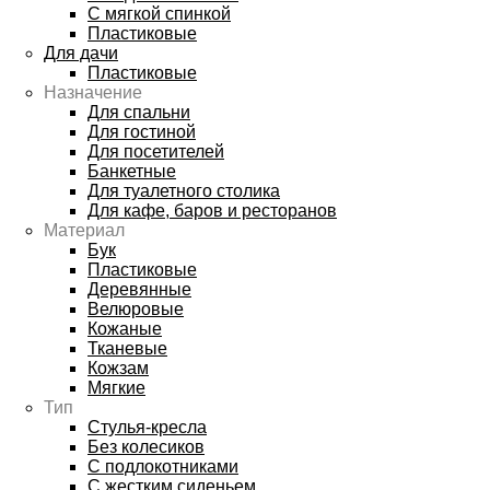
С мягкой спинкой
Пластиковые
Для дачи
Пластиковые
Назначение
Для спальни
Для гостиной
Для посетителей
Банкетные
Для туалетного столика
Для кафе, баров и ресторанов
Материал
Бук
Пластиковые
Деревянные
Велюровые
Кожаные
Тканевые
Кожзам
Мягкие
Тип
Стулья-кресла
Без колесиков
С подлокотниками
С жестким сиденьем