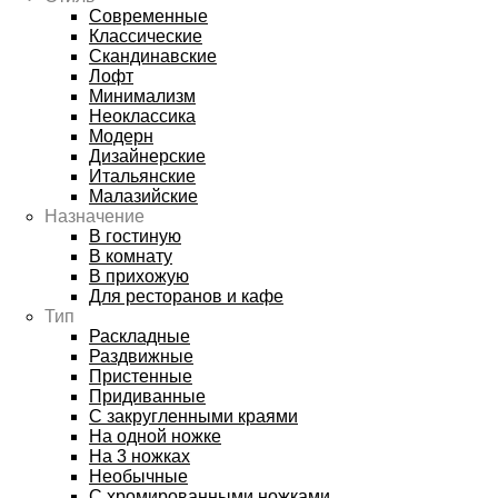
Современные
Классические
Скандинавские
Лофт
Минимализм
Неоклассика
Модерн
Дизайнерские
Итальянские
Малазийские
Назначение
В гостиную
В комнату
В прихожую
Для ресторанов и кафе
Тип
Раскладные
Раздвижные
Пристенные
Придиванные
С закругленными краями
На одной ножке
На 3 ножках
Необычные
С хромированными ножками