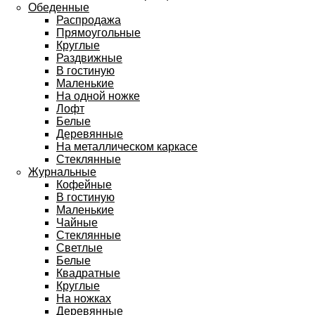
Обеденные
Распродажа
Прямоугольные
Круглые
Раздвижные
В гостиную
Маленькие
На одной ножке
Лофт
Белые
Деревянные
На металлическом каркасе
Стеклянные
Журнальные
Кофейные
В гостиную
Маленькие
Чайные
Стеклянные
Светлые
Белые
Квадратные
Круглые
На ножках
Деревянные