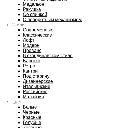
Медальон
Ракушка
Со спинкой
С поворотным механизмом
Стили
Современные
Классические
Лофт
Модерн
Прованс
В скандинавском стиле
Барокко
Ретро
Кантри
Под старину
Дизайнерские
Итальянские
Российские
Малайзия
Цвет
Белые
Черные
Красные
Голубые
Зеленые