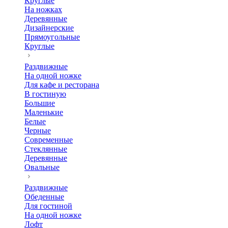
Круглые
На ножках
Деревянные
Дизайнерские
Прямоугольные
Круглые
Раздвижные
На одной ножке
Для кафе и ресторана
В гостиную
Большие
Маленькие
Белые
Черные
Современные
Стеклянные
Деревянные
Овальные
Раздвижные
Обеденные
Для гостиной
На одной ножке
Лофт