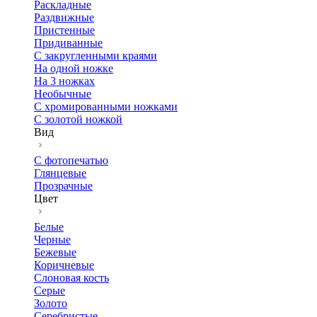
Раскладные
Раздвижные
Пристенные
Придиванные
С закругленными краями
На одной ножке
На 3 ножках
Необычные
С хромированными ножками
С золотой ножкой
Вид
С фотопечатью
Глянцевые
Прозрачные
Цвет
Белые
Черные
Бежевые
Коричневые
Слоновая кость
Серые
Золото
Серебристые