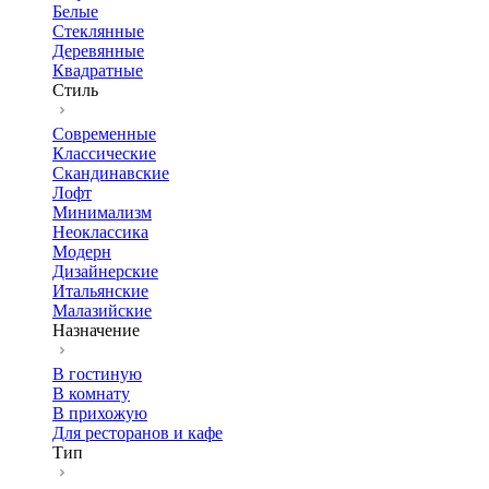
Белые
Стеклянные
Деревянные
Квадратные
Стиль
Современные
Классические
Скандинавские
Лофт
Минимализм
Неоклассика
Модерн
Дизайнерские
Итальянские
Малазийские
Назначение
В гостиную
В комнату
В прихожую
Для ресторанов и кафе
Тип