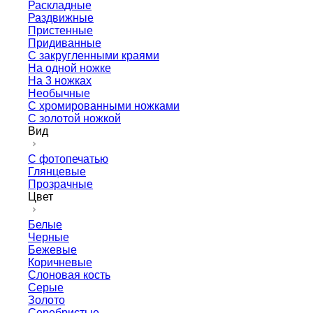
Раскладные
Раздвижные
Пристенные
Придиванные
С закругленными краями
На одной ножке
На 3 ножках
Необычные
С хромированными ножками
С золотой ножкой
Вид
С фотопечатью
Глянцевые
Прозрачные
Цвет
Белые
Черные
Бежевые
Коричневые
Слоновая кость
Серые
Золото
Серебристые