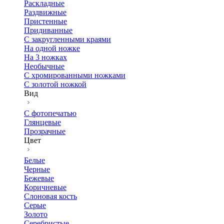
Раскладные
Раздвижные
Пристенные
Придиванные
С закругленными краями
На одной ножке
На 3 ножках
Необычные
С хромированными ножками
С золотой ножкой
Вид
С фотопечатью
Глянцевые
Прозрачные
Цвет
Белые
Черные
Бежевые
Коричневые
Слоновая кость
Серые
Золото
Серебристые