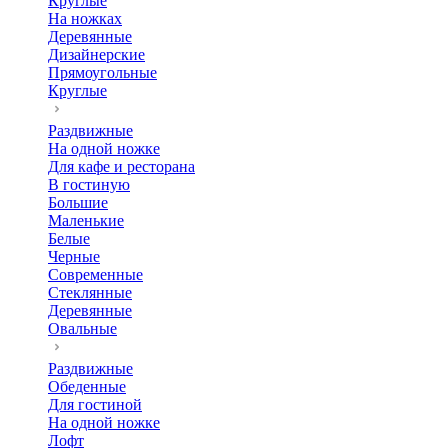
Круглые
На ножках
Деревянные
Дизайнерские
Прямоугольные
Круглые
Раздвижные
На одной ножке
Для кафе и ресторана
В гостиную
Большие
Маленькие
Белые
Черные
Современные
Стеклянные
Деревянные
Овальные
Раздвижные
Обеденные
Для гостиной
На одной ножке
Лофт