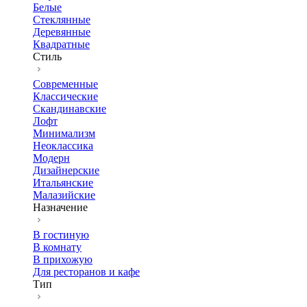
Белые
Стеклянные
Деревянные
Квадратные
Стиль
Современные
Классические
Скандинавские
Лофт
Минимализм
Неоклассика
Модерн
Дизайнерские
Итальянские
Малазийские
Назначение
В гостиную
В комнату
В прихожую
Для ресторанов и кафе
Тип