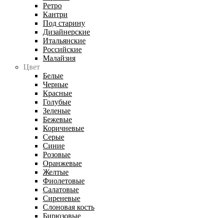
Ретро
Кантри
Под старину
Дизайнерские
Итальянские
Российские
Малайзия
Цвет
Белые
Черные
Красные
Голубые
Зеленые
Бежевые
Коричневые
Серые
Синие
Розовые
Оранжевые
Желтые
Фиолетовые
Салатовые
Сиреневые
Слоновая кость
Бирюзовые