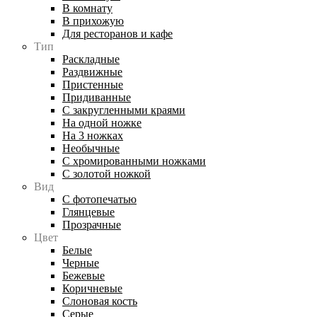
В комнату
В прихожую
Для ресторанов и кафе
Тип
Раскладные
Раздвижные
Пристенные
Придиванные
С закругленными краями
На одной ножке
На 3 ножках
Необычные
С хромированными ножками
С золотой ножкой
Вид
С фотопечатью
Глянцевые
Прозрачные
Цвет
Белые
Черные
Бежевые
Коричневые
Слоновая кость
Серые