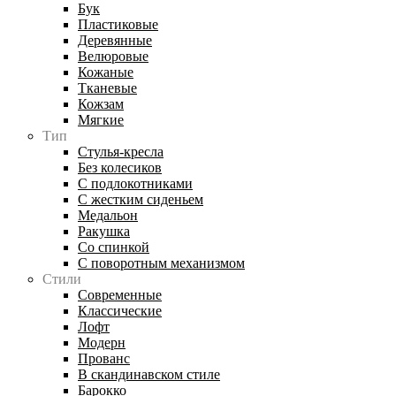
Бук
Пластиковые
Деревянные
Велюровые
Кожаные
Тканевые
Кожзам
Мягкие
Тип
Стулья-кресла
Без колесиков
С подлокотниками
С жестким сиденьем
Медальон
Ракушка
Со спинкой
С поворотным механизмом
Стили
Современные
Классические
Лофт
Модерн
Прованс
В скандинавском стиле
Барокко