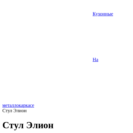
Кухонные
На
металлокаркасе
Стул Элион
Стул Элион