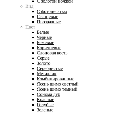
С золотой ножкой
Вид
С фотопечатью
Глянцевые
Прозрачные
Цвет
Белые
Черные
Бежевые
Коричневые
Слоновая кость
Серые
Золото
Серебристые
Металлик
Комбинированные
Ясень шимо светлый
Ясень шимо темный
Сонома дуб
Красные
Голубые
Зеленые