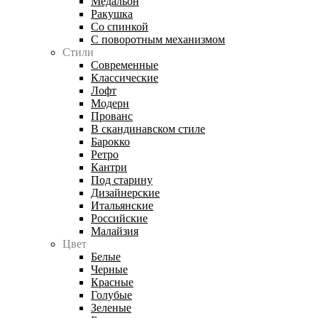
Медальон
Ракушка
Со спинкой
С поворотным механизмом
Стили
Современные
Классические
Лофт
Модерн
Прованс
В скандинавском стиле
Барокко
Ретро
Кантри
Под старину
Дизайнерские
Итальянские
Российские
Малайзия
Цвет
Белые
Черные
Красные
Голубые
Зеленые