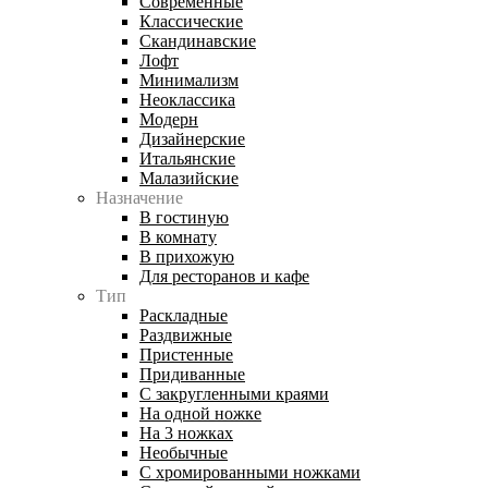
Современные
Классические
Скандинавские
Лофт
Минимализм
Неоклассика
Модерн
Дизайнерские
Итальянские
Малазийские
Назначение
В гостиную
В комнату
В прихожую
Для ресторанов и кафе
Тип
Раскладные
Раздвижные
Пристенные
Придиванные
С закругленными краями
На одной ножке
На 3 ножках
Необычные
С хромированными ножками