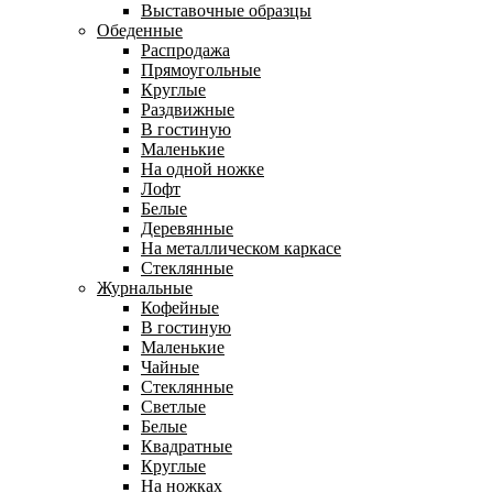
Выставочные образцы
Обеденные
Распродажа
Прямоугольные
Круглые
Раздвижные
В гостиную
Маленькие
На одной ножке
Лофт
Белые
Деревянные
На металлическом каркасе
Стеклянные
Журнальные
Кофейные
В гостиную
Маленькие
Чайные
Стеклянные
Светлые
Белые
Квадратные
Круглые
На ножках