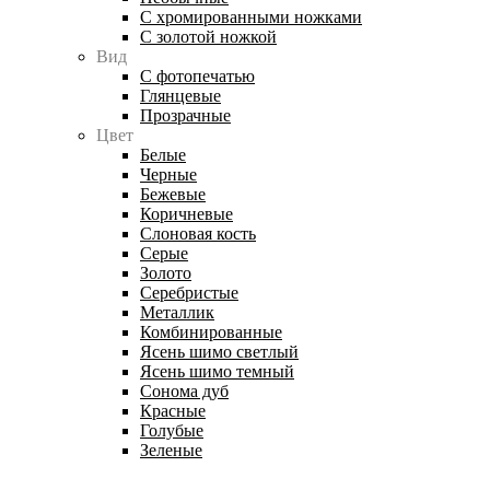
С хромированными ножками
С золотой ножкой
Вид
С фотопечатью
Глянцевые
Прозрачные
Цвет
Белые
Черные
Бежевые
Коричневые
Слоновая кость
Серые
Золото
Серебристые
Металлик
Комбинированные
Ясень шимо светлый
Ясень шимо темный
Сонома дуб
Красные
Голубые
Зеленые