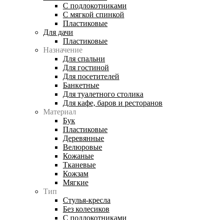
С подлокотниками
С мягкой спинкой
Пластиковые
Для дачи
Пластиковые
Назначение
Для спальни
Для гостиной
Для посетителей
Банкетные
Для туалетного столика
Для кафе, баров и ресторанов
Материал
Бук
Пластиковые
Деревянные
Велюровые
Кожаные
Тканевые
Кожзам
Мягкие
Тип
Стулья-кресла
Без колесиков
С подлокотниками