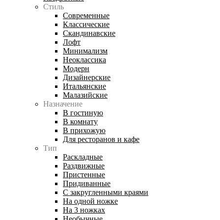
Стиль
Современные
Классические
Скандинавские
Лофт
Минимализм
Неоклассика
Модерн
Дизайнерские
Итальянские
Малазийские
Назначение
В гостиную
В комнату
В прихожую
Для ресторанов и кафе
Тип
Раскладные
Раздвижные
Пристенные
Придиванные
С закругленными краями
На одной ножке
На 3 ножках
Необычные