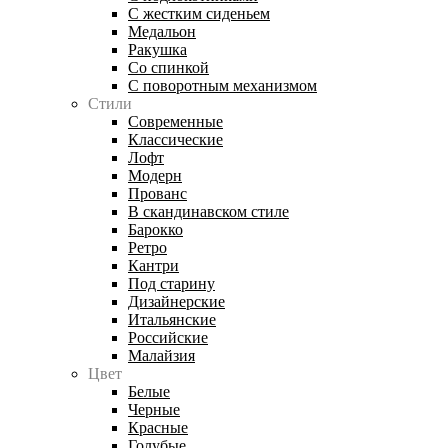
С жестким сиденьем
Медальон
Ракушка
Со спинкой
С поворотным механизмом
Стили
Современные
Классические
Лофт
Модерн
Прованс
В скандинавском стиле
Барокко
Ретро
Кантри
Под старину
Дизайнерские
Итальянские
Российские
Малайзия
Цвет
Белые
Черные
Красные
Голубые