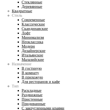
Стеклянные
Деревянные
Квадратные
Стиль
Современные
Классические
Скандинавские
Лофт
Минимализм
Неоклассика
Модерн
Дизайнерские
Итальянские
Малазийские
Назначение
В гостиную
В комнату
В прихожую
Для ресторанов и кафе
Тип
Раскладные
Раздвижные
Пристенные
Придиванные
С закругленными краями