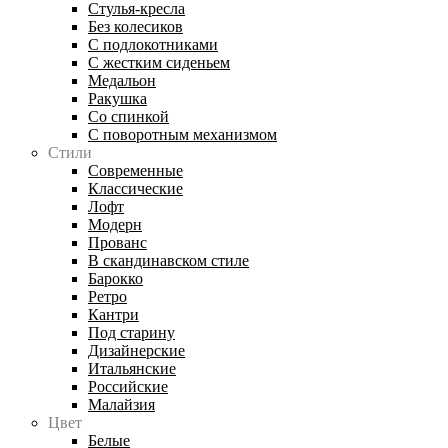
Стулья-кресла
Без колесиков
С подлокотниками
С жестким сиденьем
Медальон
Ракушка
Со спинкой
С поворотным механизмом
Стили
Современные
Классические
Лофт
Модерн
Прованс
В скандинавском стиле
Барокко
Ретро
Кантри
Под старину
Дизайнерские
Итальянские
Российские
Малайзия
Цвет
Белые