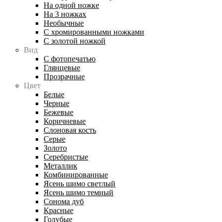
На одной ножке
На 3 ножках
Необычные
С хромированными ножками
С золотой ножкой
Вид
С фотопечатью
Глянцевые
Прозрачные
Цвет
Белые
Черные
Бежевые
Коричневые
Слоновая кость
Серые
Золото
Серебристые
Металлик
Комбинированные
Ясень шимо светлый
Ясень шимо темный
Сонома дуб
Красные
Голубые