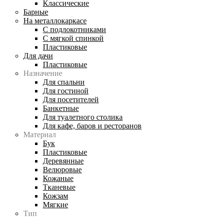
Классические
Барные
На металлокаркасе
С подлокотниками
С мягкой спинкой
Пластиковые
Для дачи
Пластиковые
Назначение
Для спальни
Для гостиной
Для посетителей
Банкетные
Для туалетного столика
Для кафе, баров и ресторанов
Материал
Бук
Пластиковые
Деревянные
Велюровые
Кожаные
Тканевые
Кожзам
Мягкие
Тип