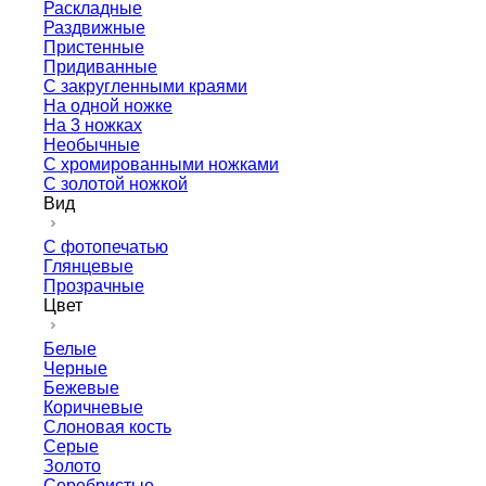
Раскладные
Раздвижные
Пристенные
Придиванные
С закругленными краями
На одной ножке
На 3 ножках
Необычные
С хромированными ножками
С золотой ножкой
Вид
С фотопечатью
Глянцевые
Прозрачные
Цвет
Белые
Черные
Бежевые
Коричневые
Слоновая кость
Серые
Золото
Серебристые