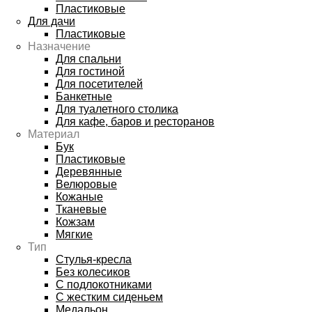
Пластиковые
Для дачи
Пластиковые
Назначение
Для спальни
Для гостиной
Для посетителей
Банкетные
Для туалетного столика
Для кафе, баров и ресторанов
Материал
Бук
Пластиковые
Деревянные
Велюровые
Кожаные
Тканевые
Кожзам
Мягкие
Тип
Стулья-кресла
Без колесиков
С подлокотниками
С жестким сиденьем
Медальон