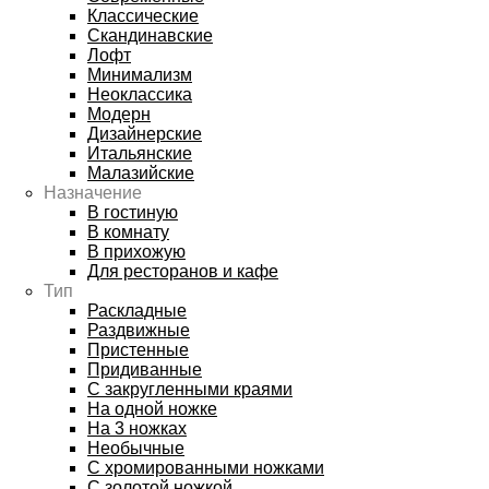
Классические
Скандинавские
Лофт
Минимализм
Неоклассика
Модерн
Дизайнерские
Итальянские
Малазийские
Назначение
В гостиную
В комнату
В прихожую
Для ресторанов и кафе
Тип
Раскладные
Раздвижные
Пристенные
Придиванные
С закругленными краями
На одной ножке
На 3 ножках
Необычные
С хромированными ножками
С золотой ножкой