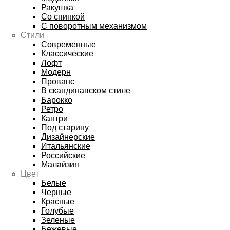
Ракушка
Со спинкой
С поворотным механизмом
Стили
Современные
Классические
Лофт
Модерн
Прованс
В скандинавском стиле
Барокко
Ретро
Кантри
Под старину
Дизайнерские
Итальянские
Российские
Малайзия
Цвет
Белые
Черные
Красные
Голубые
Зеленые
Бежевые