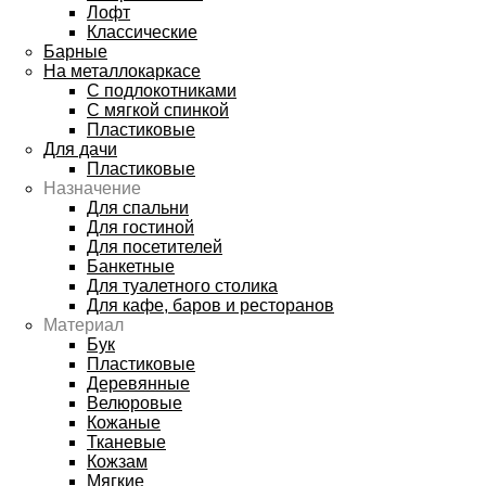
Лофт
Классические
Барные
На металлокаркасе
С подлокотниками
С мягкой спинкой
Пластиковые
Для дачи
Пластиковые
Назначение
Для спальни
Для гостиной
Для посетителей
Банкетные
Для туалетного столика
Для кафе, баров и ресторанов
Материал
Бук
Пластиковые
Деревянные
Велюровые
Кожаные
Тканевые
Кожзам
Мягкие