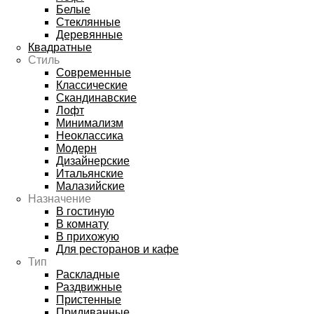
Белые
Стеклянные
Деревянные
Квадратные
Стиль
Современные
Классические
Скандинавские
Лофт
Минимализм
Неоклассика
Модерн
Дизайнерские
Итальянские
Малазийские
Назначение
В гостиную
В комнату
В прихожую
Для ресторанов и кафе
Тип
Раскладные
Раздвижные
Пристенные
Придиванные