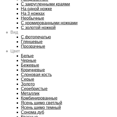
С закругленными краями
На одной ножке
На 3 ножках
Необычные
С хромированными ножками
С золотой ножкой
Вид
С фотопечатью
Глянцевые
Прозрачные
Цвет
Белые
Черные
Бежевые
Коричневые
Слоновая кость
Серые
Золото
Серебристые
Металлик
Комбинированные
Ясень шимо светлый
Ясень шимо темный
Сонома дуб
Красные