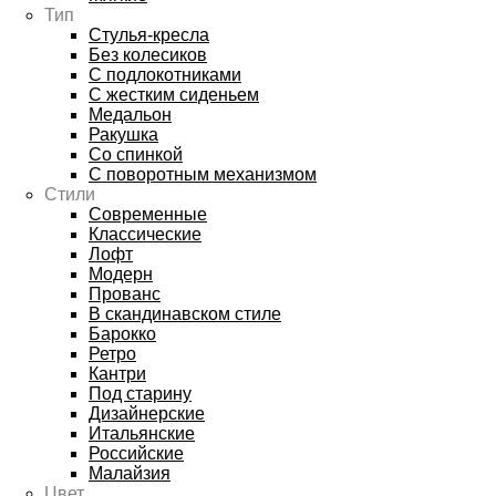
Тип
Стулья-кресла
Без колесиков
С подлокотниками
С жестким сиденьем
Медальон
Ракушка
Со спинкой
С поворотным механизмом
Стили
Современные
Классические
Лофт
Модерн
Прованс
В скандинавском стиле
Барокко
Ретро
Кантри
Под старину
Дизайнерские
Итальянские
Российские
Малайзия
Цвет