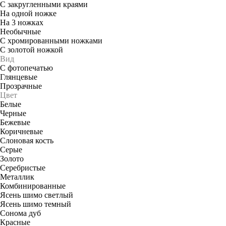
С закругленными краями
На одной ножке
На 3 ножках
Необычные
С хромированными ножками
С золотой ножкой
Вид
С фотопечатью
Глянцевые
Прозрачные
Цвет
Белые
Черные
Бежевые
Коричневые
Слоновая кость
Серые
Золото
Серебристые
Металлик
Комбинированные
Ясень шимо светлый
Ясень шимо темный
Сонома дуб
Красные