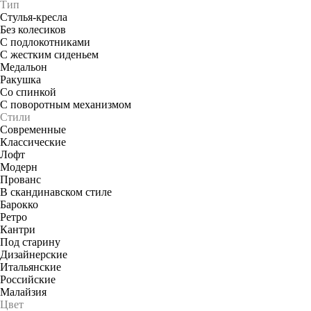
Тип
Стулья-кресла
Без колесиков
С подлокотниками
С жестким сиденьем
Медальон
Ракушка
Со спинкой
С поворотным механизмом
Стили
Современные
Классические
Лофт
Модерн
Прованс
В скандинавском стиле
Барокко
Ретро
Кантри
Под старину
Дизайнерские
Итальянские
Российские
Малайзия
Цвет