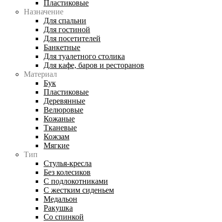
Пластиковые
Назначение
Для спальни
Для гостиной
Для посетителей
Банкетные
Для туалетного столика
Для кафе, баров и ресторанов
Материал
Бук
Пластиковые
Деревянные
Велюровые
Кожаные
Тканевые
Кожзам
Мягкие
Тип
Стулья-кресла
Без колесиков
С подлокотниками
С жестким сиденьем
Медальон
Ракушка
Со спинкой