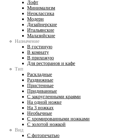
Лофт
Минимализм
Неоклассика
Модерн
Дизайнерские
Итальянские
Малазийские
Назначение
В гостиную
В комнату
В прихожую
Для ресторанов и кафе
Тип
Раскладные
Раздвижные
Пристенные
Придиванные
С закругленными краями
На одной ножке
На 3 ножках
Необычные
С хромированными ножками
С золотой ножкой
Вид
С фотопечатью