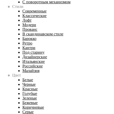
С поворотным механизмом
Стили
Современные
Классические
Лофт
Модерн
Прованс
В скандинавском стиле
Барокко
Ретро
Кантри
Под старину
Дизайнерские
Итальянские
Российские
Малайзия
Цвет
Белые
Черные
Красные
Голубые
Зеленые
Бежевые
Коричневые
Серые