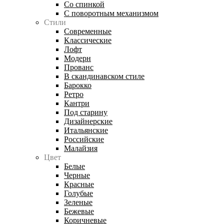
Со спинкой
С поворотным механизмом
Стили
Современные
Классические
Лофт
Модерн
Прованс
В скандинавском стиле
Барокко
Ретро
Кантри
Под старину
Дизайнерские
Итальянские
Российские
Малайзия
Цвет
Белые
Черные
Красные
Голубые
Зеленые
Бежевые
Коричневые