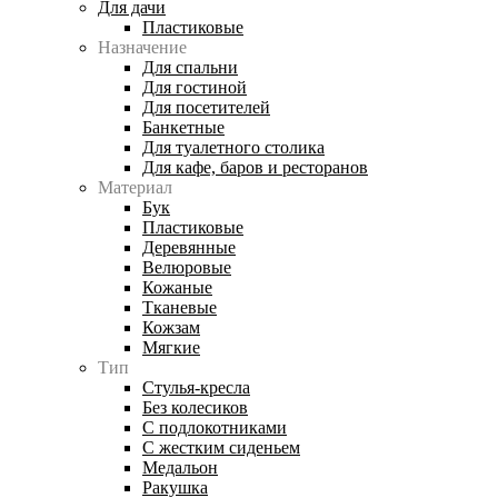
Для дачи
Пластиковые
Назначение
Для спальни
Для гостиной
Для посетителей
Банкетные
Для туалетного столика
Для кафе, баров и ресторанов
Материал
Бук
Пластиковые
Деревянные
Велюровые
Кожаные
Тканевые
Кожзам
Мягкие
Тип
Стулья-кресла
Без колесиков
С подлокотниками
С жестким сиденьем
Медальон
Ракушка