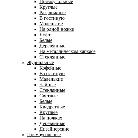
Прямоугольные
Круглые
Раздвижные
В гостиную
Маленькие
На одной ножке
Лофт
Белые
Деревянные
На металлическом каркасе
Стеклянные
Журнальные
Кофейные
В гостиную
Маленькие
Чайные
Стеклянные
Светлые
Белые
Квадратные
Круглые
На ножках
Деревянные
Дизайнерские
Прямоугольные