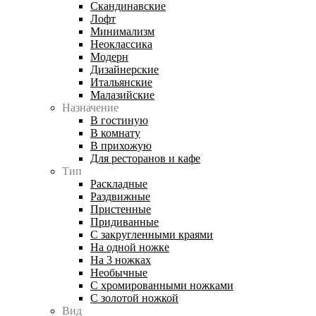
Скандинавские
Лофт
Минимализм
Неоклассика
Модерн
Дизайнерские
Итальянские
Малазийские
Назначение
В гостиную
В комнату
В прихожую
Для ресторанов и кафе
Тип
Раскладные
Раздвижные
Пристенные
Придиванные
С закругленными краями
На одной ножке
На 3 ножках
Необычные
С хромированными ножками
С золотой ножкой
Вид