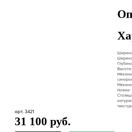
Оп
Ха
Ширина
Ширина
Глубина
Высота:
Механи
синхро
Механи
Ножки:
Столеш
натура
текстур
арт. 3421
31 100 руб.