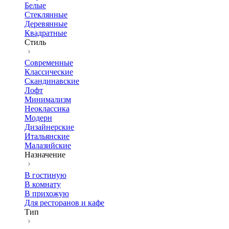
Белые
Стеклянные
Деревянные
Квадратные
Стиль
Современные
Классические
Скандинавские
Лофт
Минимализм
Неоклассика
Модерн
Дизайнерские
Итальянские
Малазийские
Назначение
В гостиную
В комнату
В прихожую
Для ресторанов и кафе
Тип