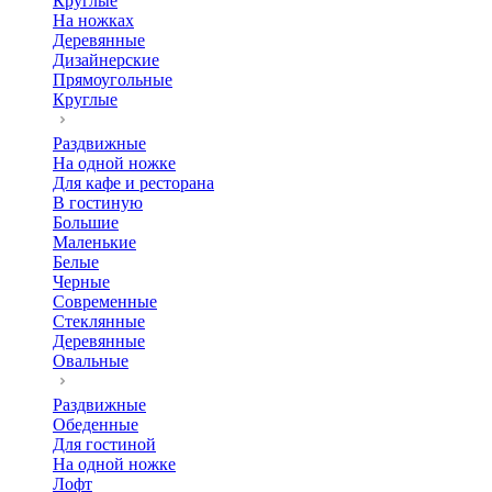
Круглые
На ножках
Деревянные
Дизайнерские
Прямоугольные
Круглые
Раздвижные
На одной ножке
Для кафе и ресторана
В гостиную
Большие
Маленькие
Белые
Черные
Современные
Стеклянные
Деревянные
Овальные
Раздвижные
Обеденные
Для гостиной
На одной ножке
Лофт