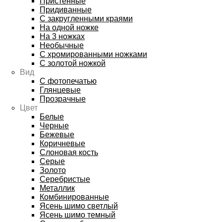
Пристенные
Придиванные
С закругленными краями
На одной ножке
На 3 ножках
Необычные
С хромированными ножками
С золотой ножкой
Вид
С фотопечатью
Глянцевые
Прозрачные
Цвет
Белые
Черные
Бежевые
Коричневые
Слоновая кость
Серые
Золото
Серебристые
Металлик
Комбинированные
Ясень шимо светлый
Ясень шимо темный