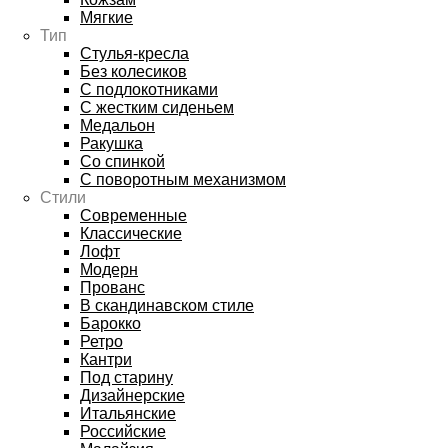
Мягкие
Тип
Стулья-кресла
Без колесиков
С подлокотниками
С жестким сиденьем
Медальон
Ракушка
Со спинкой
С поворотным механизмом
Стили
Современные
Классические
Лофт
Модерн
Прованс
В скандинавском стиле
Барокко
Ретро
Кантри
Под старину
Дизайнерские
Итальянские
Российские