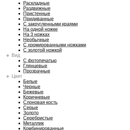
Раскладные
Раздвижные
Пристенные
Придиванные
С закругленными краями
На одной ножке
На 3 ножках
Необычные
С хромированными ножками
С золотой ножкой
Вид
С фотопечатью
Глянцевые
Прозрачные
Цвет
Белые
Черные
Бежевые
Коричневые
Слоновая кость
Серые
Золото
Серебристые
Металлик
Комбинированные