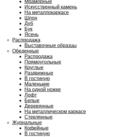
Мраморные
Искусственный камень
На металлокаркасе
Шпон
Дуб
Бук
Ясень
Распродажа
Выставочные образцы
Обеденные
Распродажа
Прямоугольные
Круглые
Раздвижные
В гостиную
Маленькие
На одной ножке
Лофт
Белые
Деревянные
На металлическом каркасе
Стеклянные
Журнальные
Кофейные
В гостиную