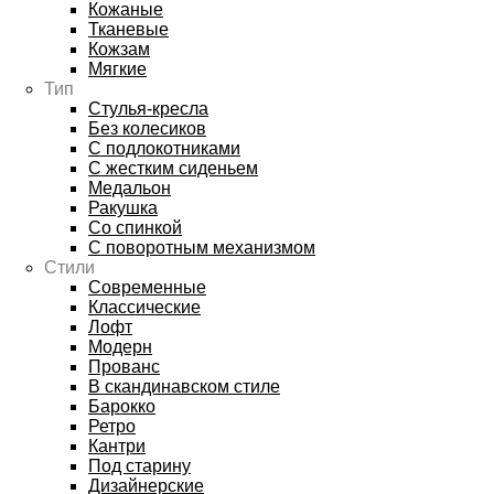
Кожаные
Тканевые
Кожзам
Мягкие
Тип
Стулья-кресла
Без колесиков
С подлокотниками
С жестким сиденьем
Медальон
Ракушка
Со спинкой
С поворотным механизмом
Стили
Современные
Классические
Лофт
Модерн
Прованс
В скандинавском стиле
Барокко
Ретро
Кантри
Под старину
Дизайнерские