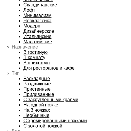
Скандинавские
Лофт
Минимализм
Неоклассика
Модерн
Дизайнерские
Итальянские
Малазийские
Назначение
В гостиную
В комнату
В прихожую
Для ресторанов и кафе
Тип
Раскладные
Раздвижные
Пристенные
Придиванные
С закругленными краями
На одной ножке
На 3 ножках
Необычные
С хромированными ножками
С золотой ножкой