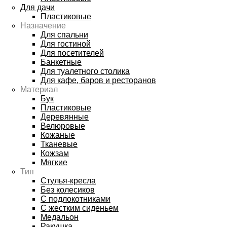
Для дачи
Пластиковые
Назначение
Для спальни
Для гостиной
Для посетителей
Банкетные
Для туалетного столика
Для кафе, баров и ресторанов
Материал
Бук
Пластиковые
Деревянные
Велюровые
Кожаные
Тканевые
Кожзам
Мягкие
Тип
Стулья-кресла
Без колесиков
С подлокотниками
С жестким сиденьем
Медальон
Ракушка