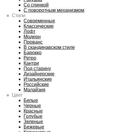
Со спинкой
С поворотным механизмом
Стили
Современные
Классические
Лофт
Модерн
Прованс
В скандинавском стиле
Барокко
Ретро
Кантри
Под старину
Дизайнерские
Итальянские
Российские
Малайзия
Цвет
Белые
Черные
Красные
Голубые
Зеленые
Бежевые