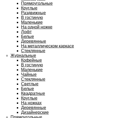
Прямоугольные
Круглые
Раздвижные
В гостиную
Маленькие
На одной ножке
Лофт
Белые
Деревянные
На металлическом каркасе
Стеклянные
Журнальные
Кофейные
В гостиную
Маленькие
Чайные
Стеклянные
Светлые
Белые
Квадратные
Круглые
На ножках
Деревянные
Дизайнерские
Прямоугольные