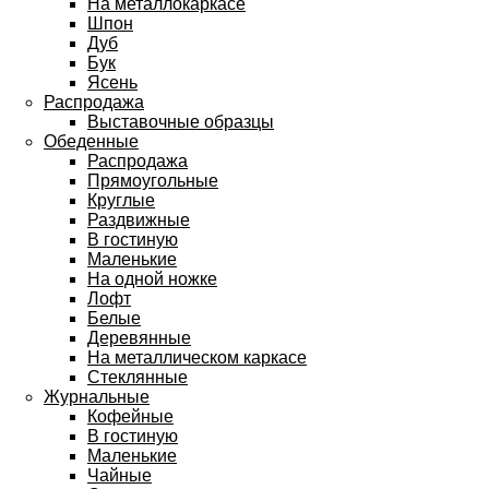
На металлокаркасе
Шпон
Дуб
Бук
Ясень
Распродажа
Выставочные образцы
Обеденные
Распродажа
Прямоугольные
Круглые
Раздвижные
В гостиную
Маленькие
На одной ножке
Лофт
Белые
Деревянные
На металлическом каркасе
Стеклянные
Журнальные
Кофейные
В гостиную
Маленькие
Чайные