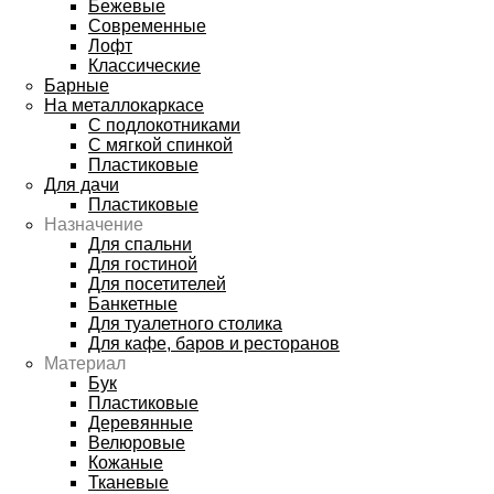
Бежевые
Современные
Лофт
Классические
Барные
На металлокаркасе
С подлокотниками
С мягкой спинкой
Пластиковые
Для дачи
Пластиковые
Назначение
Для спальни
Для гостиной
Для посетителей
Банкетные
Для туалетного столика
Для кафе, баров и ресторанов
Материал
Бук
Пластиковые
Деревянные
Велюровые
Кожаные
Тканевые