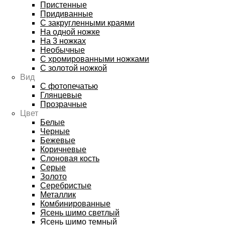
Пристенные
Придиванные
С закругленными краями
На одной ножке
На 3 ножках
Необычные
С хромированными ножками
С золотой ножкой
Вид
С фотопечатью
Глянцевые
Прозрачные
Цвет
Белые
Черные
Бежевые
Коричневые
Слоновая кость
Серые
Золото
Серебристые
Металлик
Комбинированные
Ясень шимо светлый
Ясень шимо темный