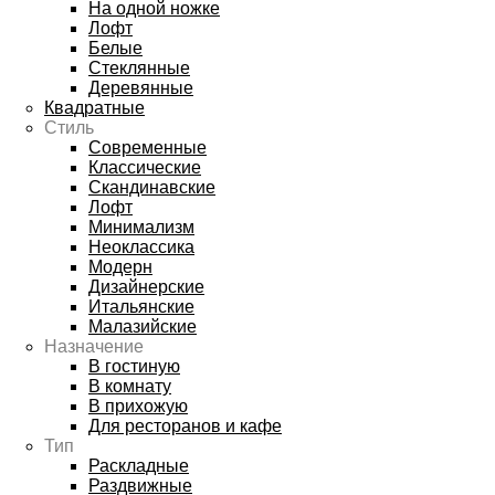
На одной ножке
Лофт
Белые
Стеклянные
Деревянные
Квадратные
Стиль
Современные
Классические
Скандинавские
Лофт
Минимализм
Неоклассика
Модерн
Дизайнерские
Итальянские
Малазийские
Назначение
В гостиную
В комнату
В прихожую
Для ресторанов и кафе
Тип
Раскладные
Раздвижные