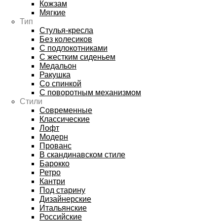
Кожзам
Мягкие
Тип
Стулья-кресла
Без колесиков
С подлокотниками
С жестким сиденьем
Медальон
Ракушка
Со спинкой
С поворотным механизмом
Стили
Современные
Классические
Лофт
Модерн
Прованс
В скандинавском стиле
Барокко
Ретро
Кантри
Под старину
Дизайнерские
Итальянские
Российские