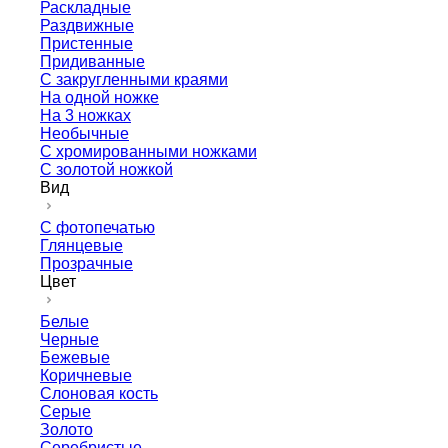
Раскладные
Раздвижные
Пристенные
Придиванные
С закругленными краями
На одной ножке
На 3 ножках
Необычные
С хромированными ножками
С золотой ножкой
Вид
С фотопечатью
Глянцевые
Прозрачные
Цвет
Белые
Черные
Бежевые
Коричневые
Слоновая кость
Серые
Золото
Серебристые