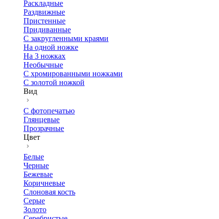
Раскладные
Раздвижные
Пристенные
Придиванные
С закругленными краями
На одной ножке
На 3 ножках
Необычные
С хромированными ножками
С золотой ножкой
Вид
С фотопечатью
Глянцевые
Прозрачные
Цвет
Белые
Черные
Бежевые
Коричневые
Слоновая кость
Серые
Золото
Серебристые