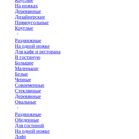
Круглые
На ножках
Деревянные
Дизайнерские
Прямоугольные
Круглые
Раздвижные
На одной ножке
Для кафе и ресторана
В гостиную
Большие
Маленькие
Белые
Черные
Современные
Стеклянные
Деревянные
Овальные
Раздвижные
Обеденные
Для гостиной
На одной ножке
Лофт