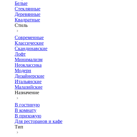
Белые
Стеклянные
Деревянные
Квадратные
Стиль
Современные
Классические
Скандинавские
Лофт
Минимализм
Неоклассика
Модерн
Дизайнерские
Итальянские
Малазийские
Назначение
В гостиную
В комнату
В прихожую
Для ресторанов и кафе
Тип