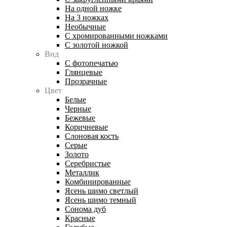
На одной ножке
На 3 ножках
Необычные
С хромированными ножками
С золотой ножкой
Вид
С фотопечатью
Глянцевые
Прозрачные
Цвет
Белые
Черные
Бежевые
Коричневые
Слоновая кость
Серые
Золото
Серебристые
Металлик
Комбинированные
Ясень шимо светлый
Ясень шимо темный
Сонома дуб
Красные