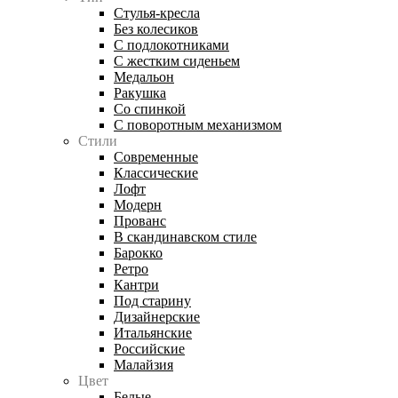
Стулья-кресла
Без колесиков
С подлокотниками
С жестким сиденьем
Медальон
Ракушка
Со спинкой
С поворотным механизмом
Стили
Современные
Классические
Лофт
Модерн
Прованс
В скандинавском стиле
Барокко
Ретро
Кантри
Под старину
Дизайнерские
Итальянские
Российские
Малайзия
Цвет
Белые