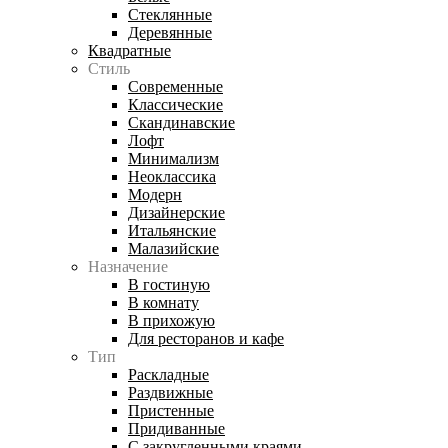
Стеклянные
Деревянные
Квадратные
Стиль
Современные
Классические
Скандинавские
Лофт
Минимализм
Неоклассика
Модерн
Дизайнерские
Итальянские
Малазийские
Назначение
В гостиную
В комнату
В прихожую
Для ресторанов и кафе
Тип
Раскладные
Раздвижные
Пристенные
Придиванные
С закругленными краями