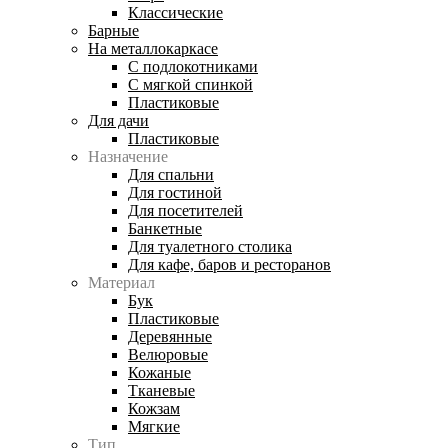
Классические
Барные
На металлокаркасе
С подлокотниками
С мягкой спинкой
Пластиковые
Для дачи
Пластиковые
Назначение
Для спальни
Для гостиной
Для посетителей
Банкетные
Для туалетного столика
Для кафе, баров и ресторанов
Материал
Бук
Пластиковые
Деревянные
Велюровые
Кожаные
Тканевые
Кожзам
Мягкие
Тип