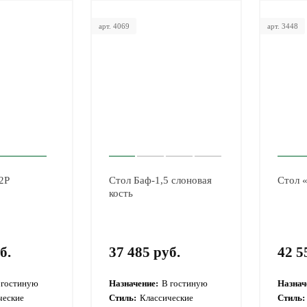
арт. 4069
арт. 3448
2Р
Стол Баф-1,5 слоновая
Стол 
кость
б.
37 485 руб.
42 5
 гостиную
Назначение:
В гостиную
Назнач
ческие
Стиль:
Классические
Стиль: