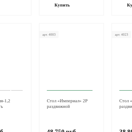
Купить
К
арт. 4003
арт. 4023
я-1,2
Стол «Империал» 2Р
Стол 
ть
раздвижной
раздв
б.
48 750 руб.
38 8