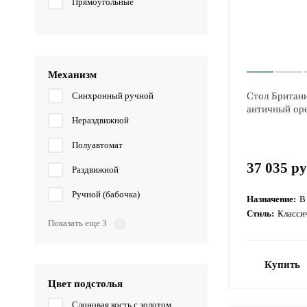
Прямоугольные
Механизм
Синхронный ручной
Стол Британи
античный ор
Нераздвижной
Полуавтомат
37 035 ру
Раздвижной
Ручной (бабочка)
Назначение:
В
Стиль:
Класси
Показать еще 3
Купить
Цвет подстолья
Слоновая кость с золотом