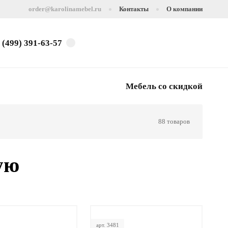
order@karolinamebel.ru
Контакты
О компании
 (499) 391-63-57
Мебель со скидкой
88 товаров
ую
арт. 3481