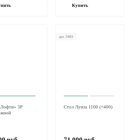
упить
Купить
арт. 3483
«Лофти» 3Р
Стол Луиза 1100 (+400)
ижной
00 руб.
71 000 руб.