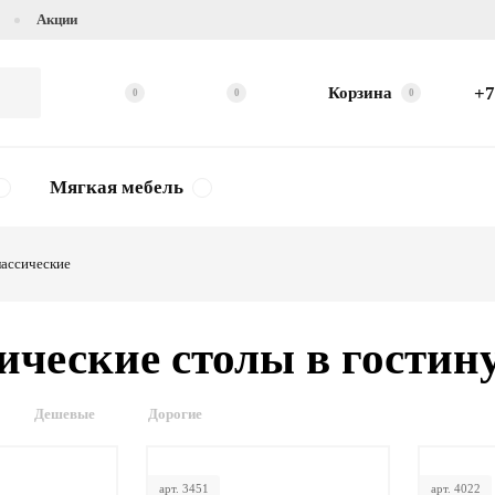
Акции
+7
Корзина
0
0
0
Мягкая мебель
ассические
ические столы в гостин
Дешевые
Дорогие
арт. 3451
арт. 4022