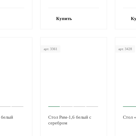
Купить
К
арт. 3361
арт. 3428
 белый
Стол Рим-1,6 белый с
Стол 
серебром