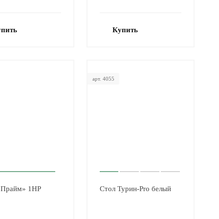
упить
Купить
арт. 4055
«Прайм» 1НР
Стол Турин-Pro белый