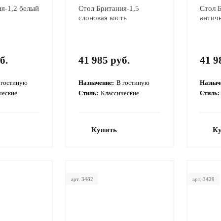
я-1,2 белый
Стол Британия-1,5
Стол 
слоновая кость
антич
б.
41 985 руб.
41 9
 гостиную
Назначение:
В гостиную
Назнач
ческие
Стиль:
Классические
Стиль:
Купить
К
арт. 3482
арт. 3429