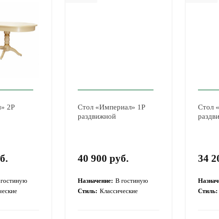
и» 2Р
Стол «Империал» 1Р
Стол 
раздвижной
раздв
б.
40 900 руб.
34 2
 гостиную
Назначение:
В гостиную
Назнач
ческие
Стиль:
Классические
Стиль: