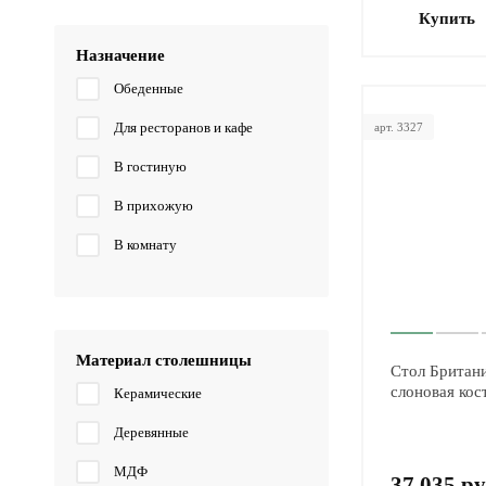
Купить
Назначение
Обеденные
Для ресторанов и кафе
арт. 3327
В гостиную
В прихожую
В комнату
Материал столешницы
Стол Британи
слоновая кос
Керамические
Деревянные
МДФ
37 035 ру