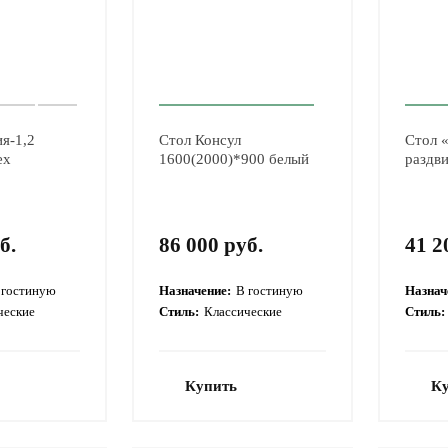
я-1,2
Стол Консул
Стол 
ех
1600(2000)*900 белый
раздв
б.
86 000 руб.
41 2
 гостиную
Назначение:
В гостиную
Назнач
ческие
Стиль:
Классические
Стиль:
Купить
К