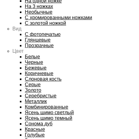
На одной ножке
На 3 ножках
Необычные
С хромированными ножками
С золотой ножкой
Вид
С фотопечатью
Глянцевые
Прозрачные
Цвет
Белые
Черные
Бежевые
Коричневые
Слоновая кость
Серые
Золото
Серебристые
Металлик
Комбинированные
Ясень шимо светлый
Ясень шимо темный
Сонома дуб
Красные
Голубые