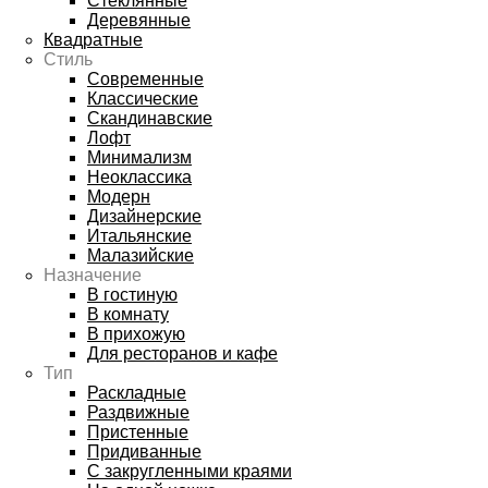
Стеклянные
Деревянные
Квадратные
Стиль
Современные
Классические
Скандинавские
Лофт
Минимализм
Неоклассика
Модерн
Дизайнерские
Итальянские
Малазийские
Назначение
В гостиную
В комнату
В прихожую
Для ресторанов и кафе
Тип
Раскладные
Раздвижные
Пристенные
Придиванные
С закругленными краями