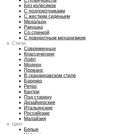
Стулья-кресла
Без колесиков
С подлокотниками
С жестким сиденьем
Медальон
Ракушка
Со спинкой
С поворотным механизмом
Стили
Современные
Классические
Лофт
Модерн
Прованс
В скандинавском стиле
Барокко
Ретро
Кантри
Под старину
Дизайнерские
Итальянские
Российские
Малайзия
Цвет
Белые